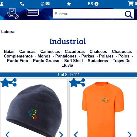
ES
0
Laboral
Industrial
·
Batas
·
Camisas
·
Camisetas
·
Cazadoras
·
Chalecos
·
Chaquetas
·
Complementos
·
Monos
·
Pantalones
·
Parkas
·
Polares
·
Polos
·
Punto Fino
·
Punto Grueso
·
Soft Shell
·
Sudaderas
·
Trajes De
Lluvia
1 al 8 de 111