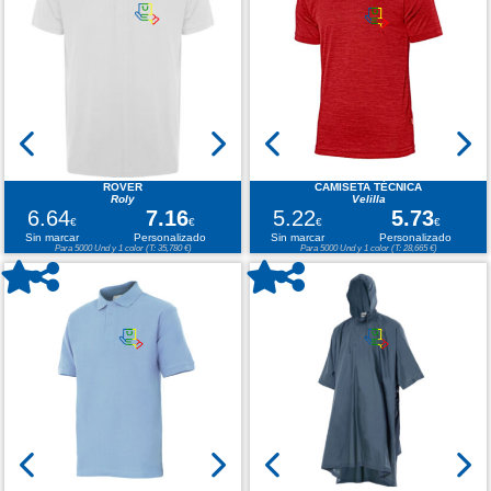
ROVER
CAMISETA TÉCNICA
Roly
Velilla
6.64
7.16
5.22
5.73
€
€
€
€
Sin marcar
Personalizado
Sin marcar
Personalizado
Para 5000 Und y 1 color (T: 35,780 €)
Para 5000 Und y 1 color (T: 28,665 €)