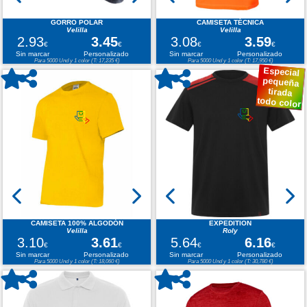
GORRO POLAR
CAMISETA TÉCNICA
Velilla
Velilla
2.93
3.45
3.08
3.59
€
€
€
€
Sin marcar
Personalizado
Sin marcar
Personalizado
Para 5000 Und y 1 color (T: 17,235 €)
Para 5000 Und y 1 color (T: 17,950 €)
Especial
pequeña
tirada
todo color
CAMISETA 100% ALGODÓN
EXPEDITION
Velilla
Roly
3.10
3.61
5.64
6.16
€
€
€
€
Sin marcar
Personalizado
Sin marcar
Personalizado
Para 5000 Und y 1 color (T: 18,060 €)
Para 5000 Und y 1 color (T: 30,780 €)