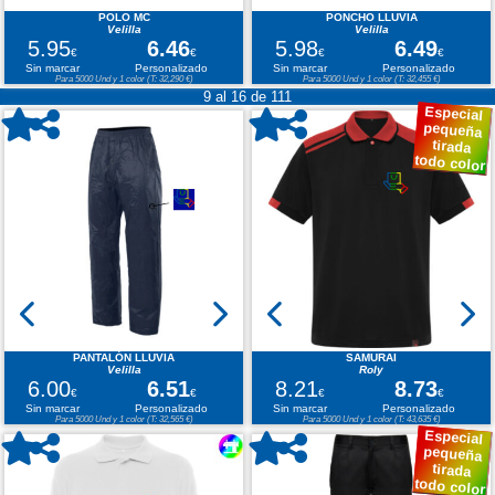
POLO MC
PONCHO LLUVIA
Velilla
Velilla
5.95
6.46
5.98
6.49
€
€
€
€
Sin marcar
Personalizado
Sin marcar
Personalizado
Para 5000 Und y 1 color (T: 32,290 €)
Para 5000 Und y 1 color (T: 32,455 €)
9 al 16 de 111
Especial
pequeña
tirada
todo color
PANTALÓN LLUVIA
SAMURAI
Velilla
Roly
6.00
6.51
8.21
8.73
€
€
€
€
Sin marcar
Personalizado
Sin marcar
Personalizado
Para 5000 Und y 1 color (T: 32,565 €)
Para 5000 Und y 1 color (T: 43,635 €)
Especial
pequeña
tirada
todo color