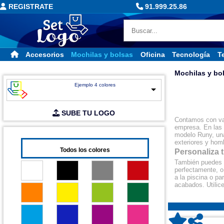
REGISTRATE
91.999.25.86
Accesorios
Mochilas y bolsas
Oficina
Tecnología
Te
Mochilas y bol
Ejemplo 4 colores
SUBE TU LOGO
Contamos con vari
empresa. En las 
modelo Runy, una 
exteriores y hom
Todos los colores
Personaliza 
También puedes el
perfectamente, o 
a la piscina o p
acabados. Utilic