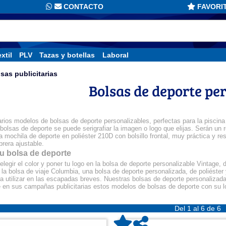
CONTACTO
FAVORI
xtil
PLV
Tazas y botellas
Laboral
sas publicitarias
Bolsas de deporte pe
os modelos de bolsas de deporte personalizables, perfectas para la piscina o 
bolsas de deporte se puede serigrafiar la imagen o logo que elijas. Serán un 
mochila de deporte en poliéster 210D con bolsillo frontal, muy práctica y res
brera ajustable.
tu bolsa de deporte
egir el color y poner tu logo en la bolsa de deporte personalizable Vintage, d
la bolsa de viaje Columbia, una bolsa de deporte personalizada, de poliéster y 
ara utilizar en las escapadas breves. Nuestras bolsas de deporte personalizad
e en sus campañas publicitarias estos modelos de bolsas de deporte con su lo
Del 1 al 6 de 6