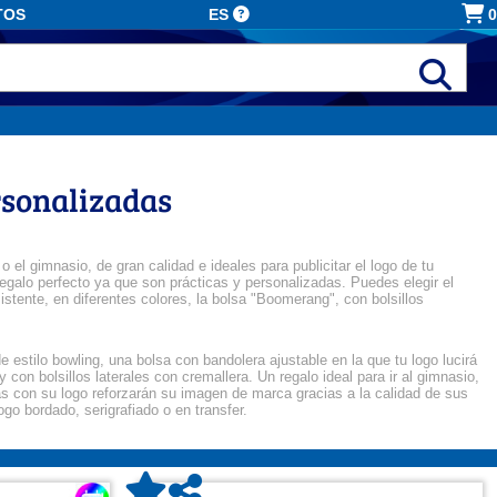
TOS
ES
0
rsonalizadas
el gimnasio, de gran calidad e ideales para publicitar el logo de tu
regalo perfecto ya que son prácticas y personalizadas. Puedes elegir el
istente, en diferentes colores, la bolsa "Boomerang", con bolsillos
e estilo bowling, una bolsa con bandolera ajustable en la que tu logo lucirá
con bolsillos laterales con cremallera. Un regalo ideal para ir al gimnasio,
as con su logo reforzarán su imagen de marca gracias a la calidad de sus
go bordado, serigrafiado o en transfer.