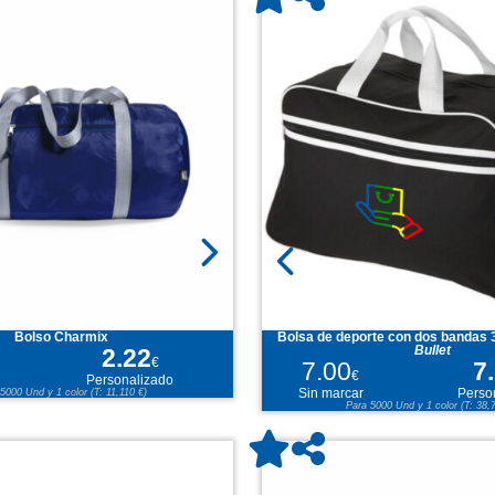
Bolso Charmix
Bolsa de deporte con dos bandas 
2.22
Bullet
€
7.00
7
€
Personalizado
5000 Und y 1 color (T: 11,110 €)
Sin marcar
Perso
Para 5000 Und y 1 color (T: 38,