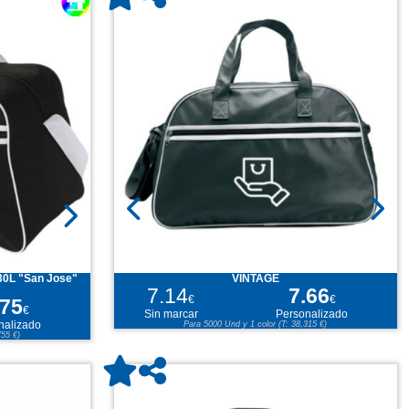
30L "San Jose"
VINTAGE
7.14
7.66
€
€
.75
€
Sin marcar
Personalizado
nalizado
Para 5000 Und y 1 color (T: 38,315 €)
755 €)