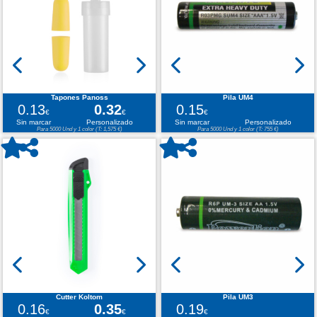
Tapones Panoss
Pila UM4
0.13
0.32
0.15
€
€
€
Sin marcar
Personalizado
Sin marcar
Personalizado
Para 5000 Und y 1 color (T: 1,575 €)
Para 5000 Und y 1 color (T: 755 €)
Cutter Koltom
Pila UM3
0.16
0.35
0.19
€
€
€