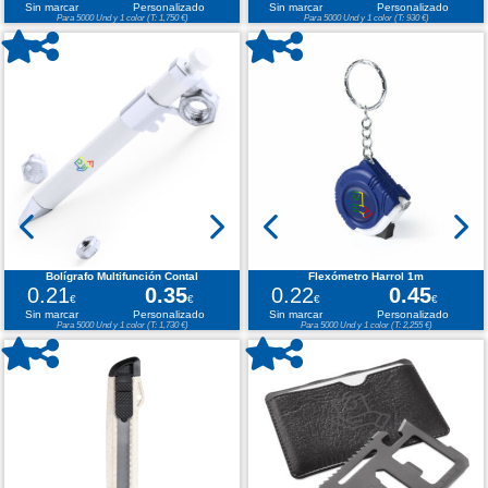
Sin marcar
Personalizado
Sin marcar
Personalizado
Para 5000 Und y 1 color (T: 1,750 €)
Para 5000 Und y 1 color (T: 930 €)
Bolígrafo Multifunción Contal
Flexómetro Harrol 1m
0.21
0.35
0.22
0.45
€
€
€
€
Sin marcar
Personalizado
Sin marcar
Personalizado
Para 5000 Und y 1 color (T: 1,730 €)
Para 5000 Und y 1 color (T: 2,255 €)