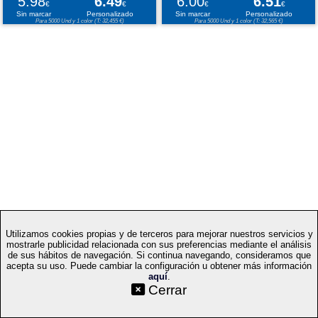
5.98
6.49
6.00
6.51
€
€
€
€
Sin marcar
Personalizado
Sin marcar
Personalizado
Para 5000 Und y 1 color (T: 32,455 €)
Para 5000 Und y 1 color (T: 32,565 €)
Utilizamos cookies propias y de terceros para mejorar nuestros servicios y
mostrarle publicidad relacionada con sus preferencias mediante el análisis
de sus hábitos de navegación. Si continua navegando, consideramos que
acepta su uso. Puede cambiar la configuración u obtener más información
aquí
.
©SetYourLogo |
|
|
|
Contacto
Condiciones generales
Cookies
Proceso
Cerrar
|
de compra
Mapa web
|
|
|
Técnicas
Regalos promocionales
Merchandising publicitario
Selecciona idioma: ES
v.PC