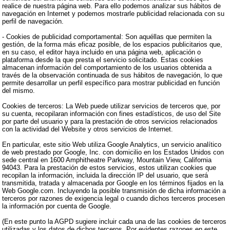
realice de nuestra página web. Para ello podemos analizar sus hábitos de
navegación en Internet y podemos mostrarle publicidad relacionada con su
perfil de navegación.
- Cookies de publicidad comportamental: Son aquéllas que permiten la
gestión, de la forma más eficaz posible, de los espacios publicitarios que,
en su caso, el editor haya incluido en una página web, aplicación o
plataforma desde la que presta el servicio solicitado. Estas cookies
almacenan información del comportamiento de los usuarios obtenida a
través de la observación continuada de sus hábitos de navegación, lo que
permite desarrollar un perfil específico para mostrar publicidad en función
del mismo.
Cookies de terceros: La Web puede utilizar servicios de terceros que, por
su cuenta, recopilaran información con fines estadísticos, de uso del Site
por parte del usuario y para la prestación de otros servicios relacionados
con la actividad del Website y otros servicios de Internet.
En particular, este sitio Web utiliza Google Analytics, un servicio analítico
de web prestado por Google, Inc. con domicilio en los Estados Unidos con
sede central en 1600 Amphitheatre Parkway, Mountain View, California
94043. Para la prestación de estos servicios, estos utilizan cookies que
recopilan la información, incluida la dirección IP del usuario, que será
transmitida, tratada y almacenada por Google en los términos fijados en la
Web Google.com. Incluyendo la posible transmisión de dicha información a
terceros por razones de exigencia legal o cuando dichos terceros procesen
la información por cuenta de Google.
(En este punto la AGPD sugiere incluir cada una de las cookies de terceros
utilizadas y los datos de dichos terceros. Por evidentes razones en este