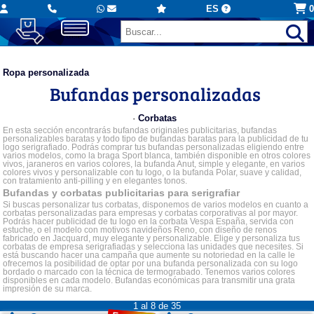
ES
0
Ropa personalizada
Bufandas personalizadas
·
Corbatas
En esta sección encontrarás bufandas originales publicitarias, bufandas
personalizables baratas y todo tipo de bufandas baratas para la publicidad de tu
logo serigrafiado. Podrás comprar tus bufandas personalizadas eligiendo entre
varios modelos, como la braga Sport blanca, también disponible en otros colores
vivos, jaraneros en varios colores, la bufanda Anut, simple y elegante, en varios
colores vivos y personalizable con tu logo, o la bufanda Polar, suave y calidad,
con tratamiento anti-pilling y en elegantes tonos.
Bufandas y corbatas publicitarias para serigrafiar
Si buscas personalizar tus corbatas, disponemos de varios modelos en cuanto a
corbatas personalizadas para empresas y corbatas corporativas al por mayor.
Podrás hacer publicidad de tu logo en la corbata Vespa España, servida con
estuche, o el modelo con motivos navideños Reno, con diseño de renos
fabricado en Jacquard, muy elegante y personalizable. Elige y personaliza tus
corbatas de empresa serigrafiadas y selecciona las unidades que necesites. Si
está buscando hacer una campaña que aumente su notoriedad en la calle le
ofrecemos la posibilidad de optar por una bufanda personalizada con su logo
bordado o marcado con la técnica de termograbado. Tenemos varios colores
disponibles en cada modelo. Bufandas económicas para transmitir una grata
impresión de su marca.
1 al 8 de 35