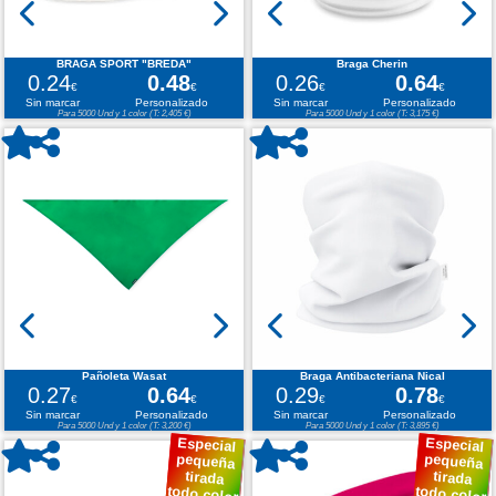
BRAGA SPORT "BREDA"
Braga Cherin
0.24
0.48
0.26
0.64
€
€
€
€
Sin marcar
Personalizado
Sin marcar
Personalizado
Para 5000 Und y 1 color (T: 2,405 €)
Para 5000 Und y 1 color (T: 3,175 €)
Pañoleta Wasat
Braga Antibacteriana Nical
0.27
0.64
0.29
0.78
€
€
€
€
Sin marcar
Personalizado
Sin marcar
Personalizado
Para 5000 Und y 1 color (T: 3,200 €)
Para 5000 Und y 1 color (T: 3,895 €)
Especial
Especial
pequeña
pequeña
tirada
tirada
todo color
todo color