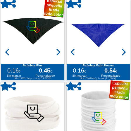
Especial
pequeña
tirada
todo color
Pañoleta Plus
Pañoleta Fajín Kozma
0.16
0.45
0.16
0.54
€
€
€
€
Sin marcar
Personalizado
Sin marcar
Personalizado
Para 5000 Und y 1 color (T: 2,250 €)
Para 5000 Und y 1 color (T: 2,680 €)
Especial
pequeña
tirada
todo color