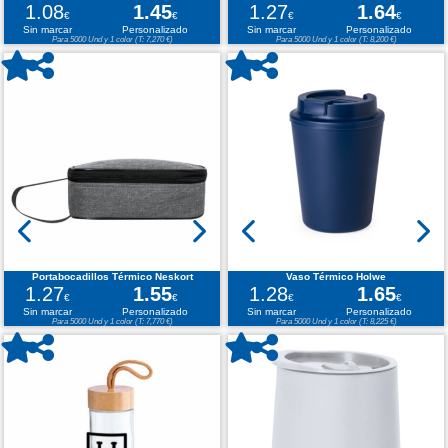
1.08
1.45
1.27
1.64
€
€
€
€
Sin marcar
Personalizado
Sin marcar
Personalizado
Para 5000 Und y 1 color (T: 7,270 €)
Para 5000 Und y 1 color (T: 8,200 €)
Portabocadillos Térmico Neskort
Vaso Térmico Holwe
1.27
1.55
1.28
1.65
€
€
€
€
Sin marcar
Personalizado
Sin marcar
Personalizado
Para 5000 Und y 1 color (T: 7,770 €)
Para 5000 Und y 1 color (T: 8,225 €)