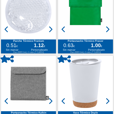
Parche Térmico Franium
Portasnacks Térmico Frasor
0.51
1.12
0.63
1.00
€
€
€
€
Sin marcar
Personalizado
Sin marcar
Personalizado
Para 5000 Und y 1 color (T: 5,605 €)
Para 5000 Und y 1 color (T: 5,005 €)
Portasnacks Térmico Kalkin
Vaso Térmico Doyle