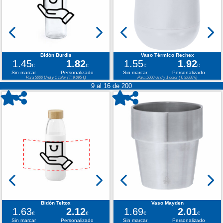
Bidón Burdis
Vaso Térmico Rechex
1.45
1.82
1.55
1.92
€
€
€
€
Sin marcar
Personalizado
Sin marcar
Personalizado
Para 5000 Und y 1 color (T: 9,095 €)
Para 5000 Und y 1 color (T: 9,600 €)
9 al 16 de 200
Bidón Teltox
Vaso Mayden
1.63
2.12
1.69
2.01
€
€
€
€
Sin marcar
Personalizado
Sin marcar
Personalizado