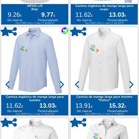
AIFOS L/S
Camisa orgánica de manga larga para
Roly
mujer
9.26
9.77
11.62
13.03
€
€
€
€
Sin marcar
Personalizado
Sin marcar
Personalizado
Para 5000 Und y 1 color (T: 48,850 €)
Para 5000 Und y 1 color (T: 65,125 €)
Camisa orgánica de manga larga para
Camisa de manga larga para hombre
hombre
"Pollux"
11.62
13.03
13.91
15.32
€
€
€
€
Sin marcar
Personalizado
Sin marcar
Personalizado
Para 5000 Und y 1 color (T: 65,125 €)
Para 5000 Und y 1 color (T: 76,580 €)