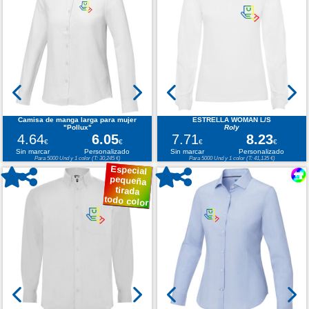
Camisa de manga larga para mujer
ESTRELLA WOMAN L/S
"Pollux"
Roly
4.64
6.05
7.71
8.23
€
€
€
€
Sin marcar
Personalizado
Sin marcar
Personalizado
Para 5000 Und y 1 color (T: 30,245 €)
Para 5000 Und y 1 color (T: 41,135 €)
Especial
pequeña
tirada
todo color