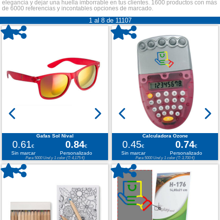
elegancia y dejar una huella imborrable en tus clientes. 1600 productos con más
de 6000 referencias y incontables opciones de marcado.
1 al 8 de 11107
Gafas Sol Nival
Calculadora Ozone
0.61
0.84
0.45
0.74
€
€
€
€
Sin marcar
Personalizado
Sin marcar
Personalizado
Para 5000 Und y 1 color (T: 4,175 €)
Para 5000 Und y 1 color (T: 3,700 €)