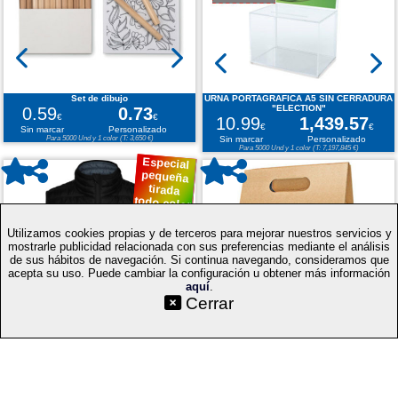
Set de dibujo
URNA PORTAGRAFICA A5 SIN CERRADURA
0.59
0.73
"ELECTION"
€
€
10.99
1,439.57
€
€
Sin marcar
Personalizado
Para 5000 Und y 1 color (T: 3,650 €)
Sin marcar
Personalizado
Para 5000 Und y 1 color (T: 7,197,845 €)
Especial
pequeña
tirada
todo color
Utilizamos cookies propias y de terceros para mejorar nuestros servicios y
mostrarle publicidad relacionada con sus preferencias mediante el análisis
de sus hábitos de navegación. Si continua navegando, consideramos que
acepta su uso. Puede cambiar la configuración u obtener más información
aquí
.
©SetYourLogo |
|
|
|
Contacto
Condiciones generales
Cookies
Proceso
Cerrar
|
de compra
Mapa web
|
|
|
Técnicas
Regalos promocionales
Merchandising publicitario
Selecciona idioma: ES
v.PC
OSLO WOMAN
CAJA CARTON VENTANA 3 BOTELLAS
Roly
"TREVISO"
15.57
16.08
0.80
1.04
€
€
€
€