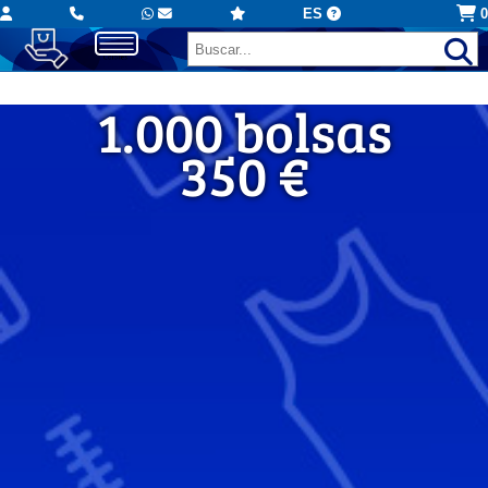
ES
0
1.000 bolsas
1.000 bolsas
350 €
350 €