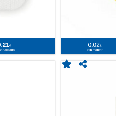
0.21
0.02
€
€
sonalizado
Sin marcar