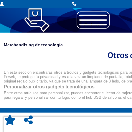
Merchandising de tecnología
Otros 
En esta sección encontrarás otros artículos y gadgets tecnológicos para p
Fewek, te protege tu privacidad y es a la vez un limpiador de pantalla, to
original regalo publicitario, ya que se trata de una lámpara de 3 leds, de b
Personalizar otros gadgets tecnológicos
Entre otros artículos para personalizar, puedes encontrar el lector de tarj
para regalar y personalizar con tu logo, como el hub USB de silicona, el 