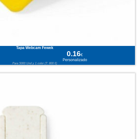
Tapa Webcam Fewek
0.16
€
Personalizado
Para 5000 Und y 1 color (T: 800 €)