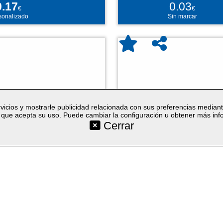
0.17
0.03
€
€
sonalizado
Sin marcar
vicios y mostrarle publicidad relacionada con sus preferencias median
que acepta su uso. Puede cambiar la configuración u obtener más in
Cerrar
©SetYourLogo |
|
|
|
Contacto
Condiciones generales
Cookies
Proceso de 
|
|
|
Seleccion
Técnicas
Regalos promocionales
Merchandising publicitario