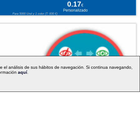
0.17
€
Personalizado
Para 5000 Und y 1 color (T: 830 €)
te el análisis de sus hábitos de navegación. Si continua navegando,
formación
aquí
.
|
compra
Mapa web
a idioma: ES
v.PC