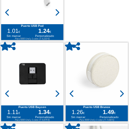
Puerto USB Pod
1.01
1.24
€
€
Sin marcar
Personalizado
Para 5000 Und y 1 color (T: 6,210 €)
Puerto USB Baycen
Puerto USB Brunox
1.11
1.34
1.26
1.49
€
€
€
€
Sin marcar
Personalizado
Sin marcar
Personalizado
Para 5000 Und y 1 color (T: 6,675 €)
Para 5000 Und y 1 color (T: 7,430 €)