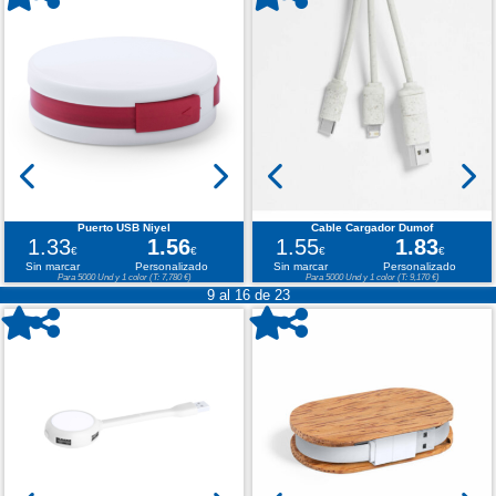
Puerto USB Niyel
Cable Cargador Dumof
1.33
1.56
1.55
1.83
€
€
€
€
Sin marcar
Personalizado
Sin marcar
Personalizado
Para 5000 Und y 1 color (T: 7,780 €)
Para 5000 Und y 1 color (T: 9,170 €)
9 al 16 de 23