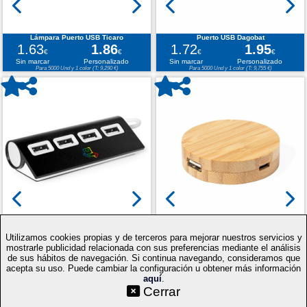
Lámpara Puerto USB Ticaro
Puerto USB Dagobat
1.63
1.86
1.72
1.95
€
€
€
€
Sin marcar
Personalizado
Sin marcar
Personalizado
Para 5000 Und y 1 color (T: 9,290 €)
Para 5000 Und y 1 color (T: 9,755 €)
Puerto USB Weeper
Puerto USB Lasiar
Utilizamos cookies propias y de terceros para mejorar nuestros servicios y
1.86
2.09
1.92
2.15
€
€
€
€
mostrarle publicidad relacionada con sus preferencias mediante el análisis
Sin marcar
Personalizado
Sin marcar
Personalizado
de sus hábitos de navegación. Si continua navegando, consideramos que
Para 5000 Und y 1 color (T: 10,450 €)
Para 5000 Und y 1 color (T: 10,745 €)
acepta su uso. Puede cambiar la configuración u obtener más información
aquí
.
©SetYourLogo |
|
|
|
Contacto
Condiciones generales
Cookies
Proceso
Cerrar
|
de compra
Mapa web
|
|
|
Técnicas
Regalos promocionales
Merchandising publicitario