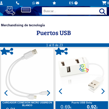
ES
0
Merchandising de tecnología
Puertos USB
1 al 8 de 23
CARGADOR CONEXION MICRO USBREON
Puerto USB Geby
BLANCO
0.69
0.92
€
€