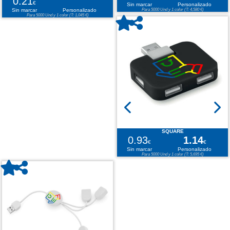
0.21
€
Sin marcar
Personalizado
Sin marcar
Personalizado
Para 5000 Und y 1 color (T: 4,580 €)
Para 5000 Und y 1 color (T: 1,045 €)
SQUARE
0.93
1.14
€
€
Sin marcar
Personalizado
Para 5000 Und y 1 color (T: 5,695 €)