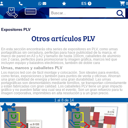
ES
0
Expositores PLV
Otros artículos PLV
En esta sección encontrarás otra series de expositores en PLV, como urnas
portagráficas sin cerradura, perfectas para hace publicidad de tu marca, el
marco de pared en A3 y A2 y tamaño de hasta 100cm, caballetes de aluminio
con 2 caras, perfectos para promocionar tu imagen gráfica, marcos led que
incluyen equipo y balastros electrónicos, también de doble cara
Urnas, marcos y caballetes PLV
Los marcos led con de fácil montaje y colocación. Son ideales para eventos,
como ferias, exposiciones y también para puntos de venta y oficinas. Ahorran
una gran cantidad de energía y tienen una gran durabilidad. Las urnas
portagráficas son desmontables mediante tornillos, se transportan cómodamente
y están fabricadas con gran calidad. Los caballetes PLV tiene un gran impacto
gráfico y no pueden faltar sea cual sea el evento. Son un gran refuerzo para tu
imagen corporativa, imprimibles en alta resolución y a un gran precio.
1 al 8 de 14