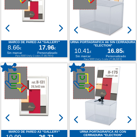
MARCO DE PARED A4 "GALLERY"
URNA PORTAGRAFICA A6 SIN CERRADURA
8.66
17.96
"ELECTION"
€
€
10.41
16.85
€
€
Sin marcar
Personalizado
Para 5000 Und y 1 color (T: 89,795 €)
Sin marcar
Personalizado
Para 5000 Und y 1 color (T: 84,230 €)
MARCO DE PARED A3 "GALLERY"
URNA PORTAGRAFICA A5 CON
10.99
26.71
CERRADURA "ELECTION"