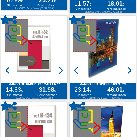
€
€
11.57
18.01
€
€
Sin marcar
Personalizado
Para 5000 Und y 1 color (T: 133,560 €)
Sin marcar
Personalizado
Para 5000 Und y 1 color (T: 90,045 €)
MARCO DE PARED A2 "GALLERY"
MARCO LED SINGLE 50X70 CM
14.83
31.98
23.14
46.01
€
€
€
€
Sin marcar
Personalizado
Sin marcar
Personalizado
Para 5000 Und y 1 color (T: 159,895 €)
Para 5000 Und y 1 color (T: 230,035 €)