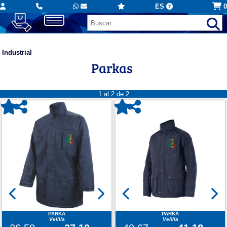
ES
0
Industrial
Parkas
1 al 2 de 2
PARKA
PARKA
Velilla
Velilla