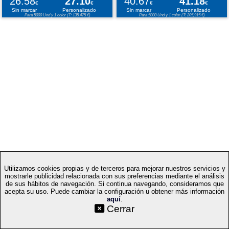
26.58
27.10
40.67
41.18
€
€
€
€
Sin marcar
Personalizado
Sin marcar
Personalizado
Para 5000 Und y 1 color (T: 135,475 €)
Para 5000 Und y 1 color (T: 205,915 €)
Utilizamos cookies propias y de terceros para mejorar nuestros servicios y
mostrarle publicidad relacionada con sus preferencias mediante el análisis
de sus hábitos de navegación. Si continua navegando, consideramos que
acepta su uso. Puede cambiar la configuración u obtener más información
aquí
.
©SetYourLogo |
|
|
|
Contacto
Condiciones generales
Cookies
Proceso
Cerrar
|
de compra
Mapa web
|
|
|
Técnicas
Regalos promocionales
Merchandising publicitario
Selecciona idioma: ES
v.PC