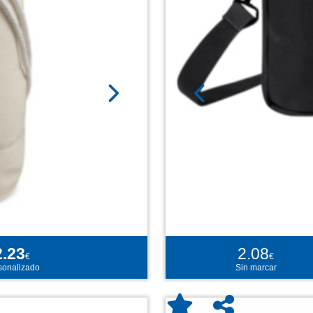
2.23
2.08
€
€
sonalizado
Sin marcar