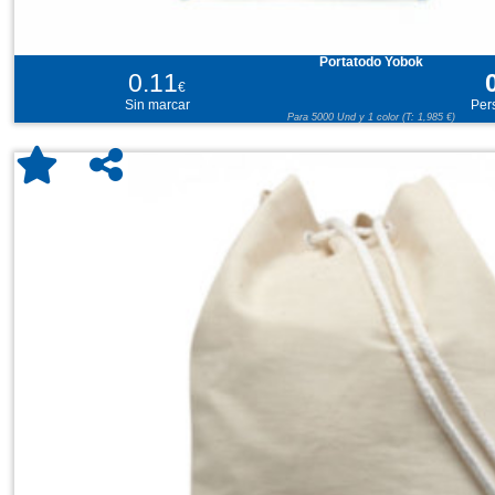
Portatodo Yobok
0.11
€
Sin marcar
Per
Para 5000 Und y 1 color (T: 1,985 €)