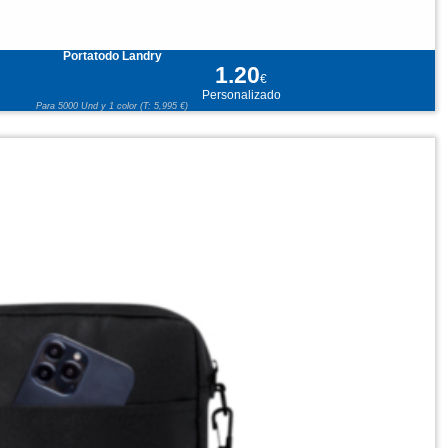
Portatodo Landry
1.20
€
Personalizado
Para 5000 Und y 1 color (T: 5,995 €)