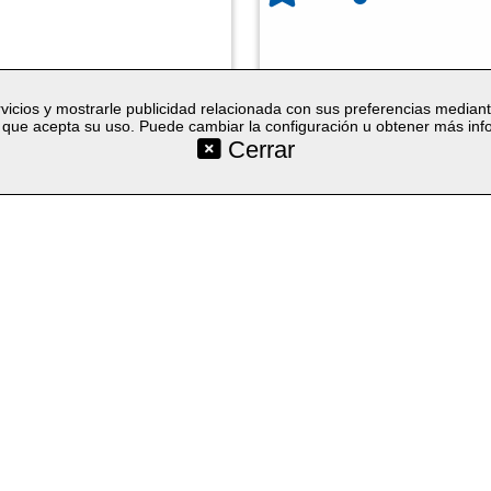
vicios y mostrarle publicidad relacionada con sus preferencias median
que acepta su uso. Puede cambiar la configuración u obtener más in
Cerrar
©SetYourLogo |
|
|
|
Contacto
Condiciones generales
Cookies
Proceso de 
|
|
|
Seleccion
Técnicas
Regalos promocionales
Merchandising publicitario