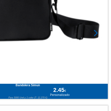
Bandolera Simun
2.45
€
Personalizado
Para 5000 Und y 1 color (T: 12,270 €)