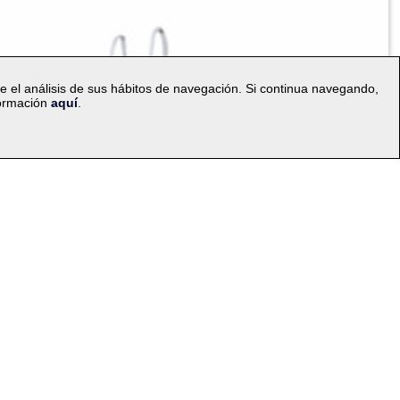
te el análisis de sus hábitos de navegación. Si continua navegando,
formación
aquí
.
|
compra
Mapa web
a idioma: ES
v.PC