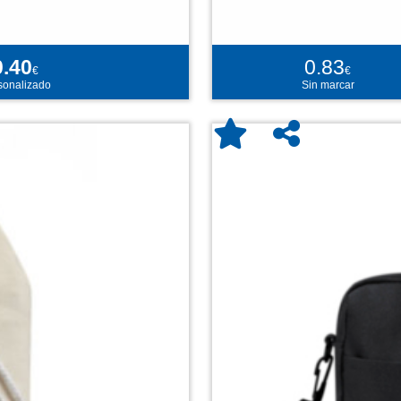
0.40
0.83
€
€
sonalizado
Sin marcar