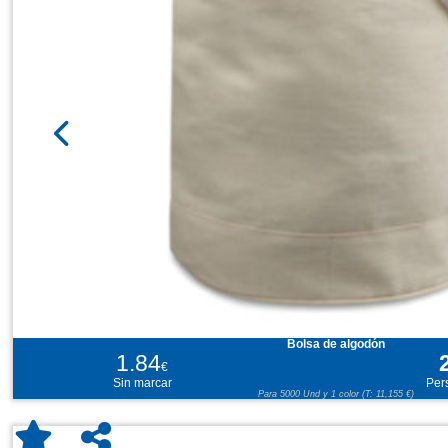
Bolsa de algodón
1.84
€
Sin marcar
Per
Para 5000 Und y 1 color (T: 11,155 €)