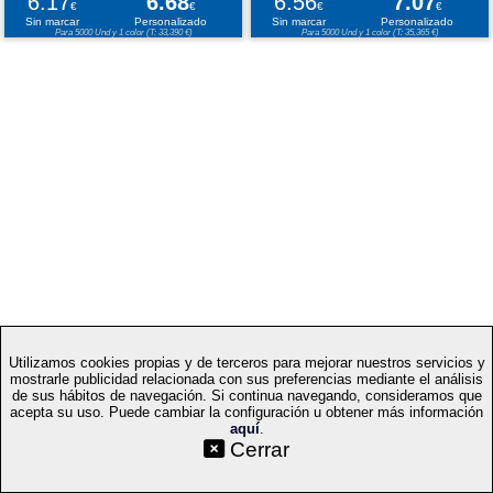
6.17
6.68
6.56
7.07
€
€
€
€
Sin marcar
Personalizado
Sin marcar
Personalizado
Para 5000 Und y 1 color (T: 33,390 €)
Para 5000 Und y 1 color (T: 35,365 €)
Utilizamos cookies propias y de terceros para mejorar nuestros servicios y
mostrarle publicidad relacionada con sus preferencias mediante el análisis
de sus hábitos de navegación. Si continua navegando, consideramos que
acepta su uso. Puede cambiar la configuración u obtener más información
aquí
.
©SetYourLogo |
|
|
|
Contacto
Condiciones generales
Cookies
Proceso
Cerrar
|
de compra
Mapa web
|
|
|
Técnicas
Regalos promocionales
Merchandising publicitario
Selecciona idioma: ES
v.PC