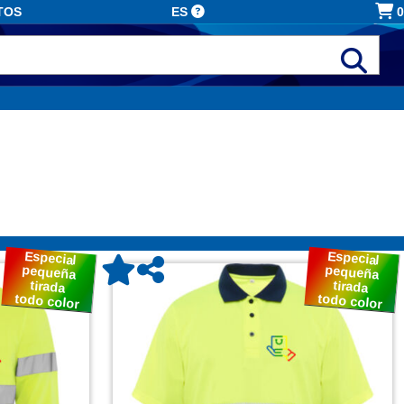
TOS
ES
0
Especial
Especial
pequeña
pequeña
tirada
tirada
todo color
todo color