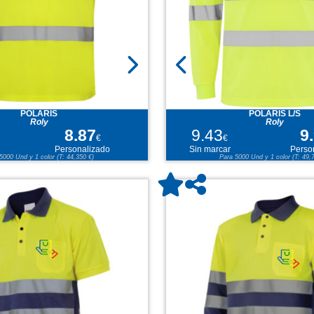
POLARIS
POLARIS L/S
Roly
Roly
8.87
9.43
9
€
€
Personalizado
Sin marcar
Perso
5000 Und y 1 color (T: 44,350 €)
Para 5000 Und y 1 color (T: 49,