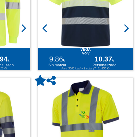
VEGA
Roly
.94
9.86
10.37
€
€
€
nalizado
Sin marcar
Personalizado
710 €)
Para 5000 Und y 1 color (T: 51,850 €)