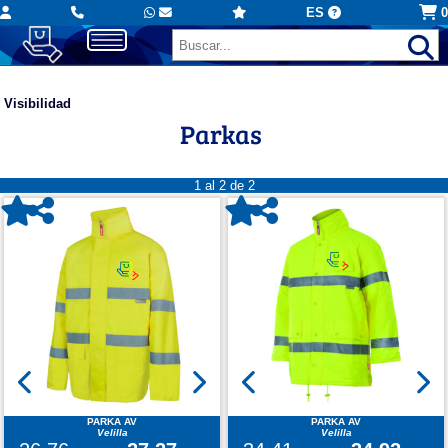
ES
0
Visibilidad
Parkas
1 al 2 de 2
PARKA AV
PARKA AV
Velilla
Velilla