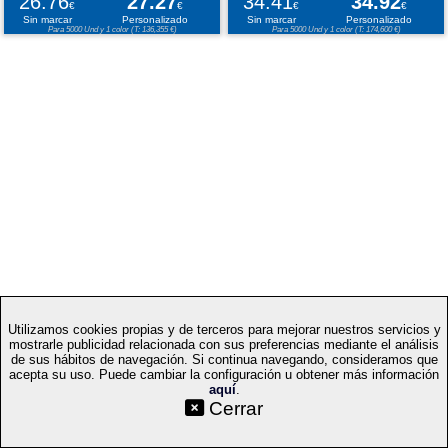
26.76
27.27
34.41
34.92
€
€
€
€
Sin marcar
Personalizado
Sin marcar
Personalizado
Para 5000 Und y 1 color (T: 136,355 €)
Para 5000 Und y 1 color (T: 174,600 €)
Utilizamos cookies propias y de terceros para mejorar nuestros servicios y
mostrarle publicidad relacionada con sus preferencias mediante el análisis
de sus hábitos de navegación. Si continua navegando, consideramos que
acepta su uso. Puede cambiar la configuración u obtener más información
aquí
.
©SetYourLogo |
|
|
|
Contacto
Condiciones generales
Cookies
Proceso
Cerrar
|
de compra
Mapa web
|
|
|
Técnicas
Regalos promocionales
Merchandising publicitario
Selecciona idioma: ES
v.PC