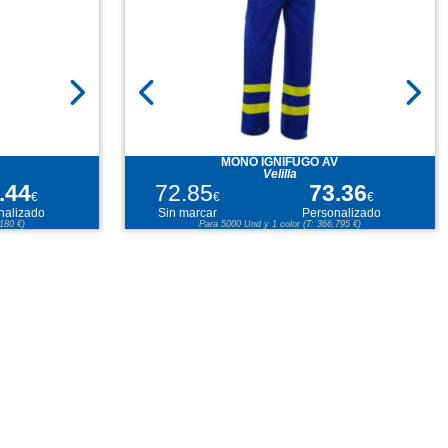
MONO IGNÍFUGO AV
Velilla
.44
72.85
73.36
€
€
€
nalizado
Sin marcar
Personalizado
180 €)
Para 5000 Und y 1 color (T: 366,795 €)