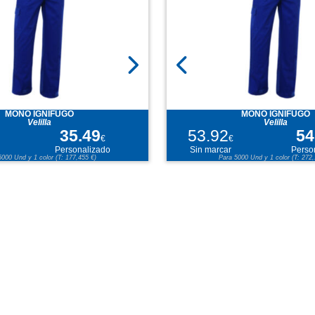
MONO IGNÍFUGO
MONO IGNÍFUGO
Velilla
Velilla
35.49
53.92
54
€
€
Personalizado
Sin marcar
Perso
5000 Und y 1 color (T: 177,455 €)
Para 5000 Und y 1 color (T: 272,