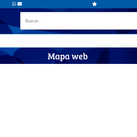
Mapa web
es y altavoces inalámbricos perso