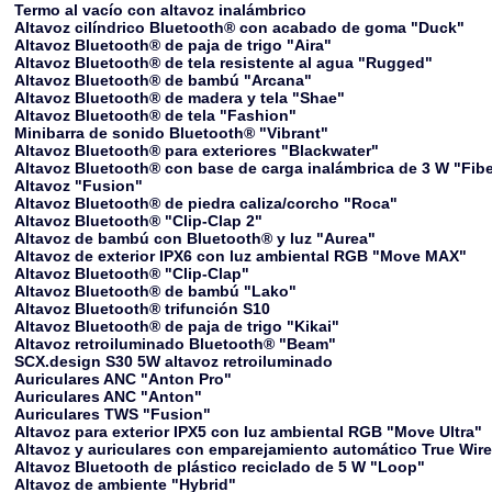
Termo al vacío con altavoz inalámbrico
Altavoz cilíndrico Bluetooth® con acabado de goma "Duck"
Altavoz Bluetooth® de paja de trigo "Aira"
Altavoz Bluetooth® de tela resistente al agua "Rugged"
Altavoz Bluetooth® de bambú "Arcana"
Altavoz Bluetooth® de madera y tela "Shae"
Altavoz Bluetooth® de tela "Fashion"
Minibarra de sonido Bluetooth® "Vibrant"
Altavoz Bluetooth® para exteriores "Blackwater"
Altavoz Bluetooth® con base de carga inalámbrica de 3 W "Fib
Altavoz "Fusion"
Altavoz Bluetooth® de piedra caliza/corcho "Roca"
Altavoz Bluetooth® "Clip-Clap 2"
Altavoz de bambú con Bluetooth® y luz "Aurea"
Altavoz de exterior IPX6 con luz ambiental RGB "Move MAX"
Altavoz Bluetooth® "Clip-Clap"
Altavoz Bluetooth® de bambú "Lako"
Altavoz Bluetooth® trifunción S10
Altavoz Bluetooth® de paja de trigo "Kikai"
Altavoz retroiluminado Bluetooth® "Beam"
SCX.design S30 5W altavoz retroiluminado
Auriculares ANC "Anton Pro"
Auriculares ANC "Anton"
Auriculares TWS "Fusion"
Altavoz para exterior IPX5 con luz ambiental RGB "Move Ultra"
Altavoz y auriculares con emparejamiento automático True Wir
Altavoz Bluetooth de plástico reciclado de 5 W "Loop"
Altavoz de ambiente "Hybrid"