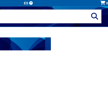
ES
0
nalizados