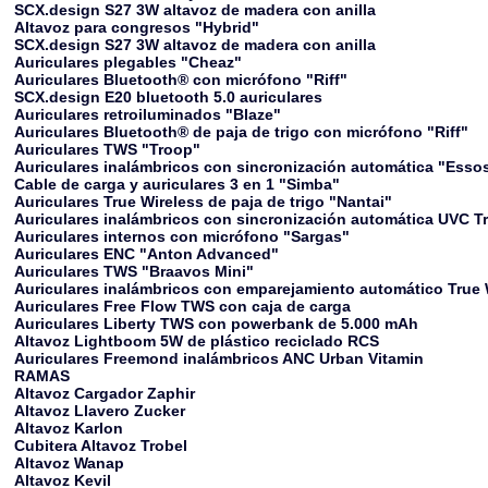
SCX.design S27 3W altavoz de madera con anilla
Altavoz para congresos "Hybrid"
SCX.design S27 3W altavoz de madera con anilla
Auriculares plegables "Cheaz"
Auriculares Bluetooth® con micrófono "Riff"
SCX.design E20 bluetooth 5.0 auriculares
Auriculares retroiluminados "Blaze"
Auriculares Bluetooth® de paja de trigo con micrófono "Riff"
Auriculares TWS "Troop"
Auriculares inalámbricos con sincronización automática "Esso
Cable de carga y auriculares 3 en 1 "Simba"
Auriculares True Wireless de paja de trigo "Nantai"
Auriculares inalámbricos con sincronización automática UVC Tr
Auriculares internos con micrófono "Sargas"
Auriculares ENC "Anton Advanced"
Auriculares TWS "Braavos Mini"
Auriculares inalámbricos con emparejamiento automático True 
Auriculares Free Flow TWS con caja de carga
Auriculares Liberty TWS con powerbank de 5.000 mAh
Altavoz Lightboom 5W de plástico reciclado RCS
Auriculares Freemond inalámbricos ANC Urban Vitamin
RAMAS
Altavoz Cargador Zaphir
Altavoz Llavero Zucker
Altavoz Karlon
Cubitera Altavoz Trobel
Altavoz Wanap
Altavoz Kevil