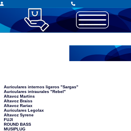
Auricular
Auriculares internos ligeros "Sargas"
Auriculares intraurales "Rebel"
Altavoz Martins
Altavoz Braiss
Altavoz Rariax
Auriculares Legolax
Altavoz Syrene
FUJI
ROUND BASS
MUSIPLUG