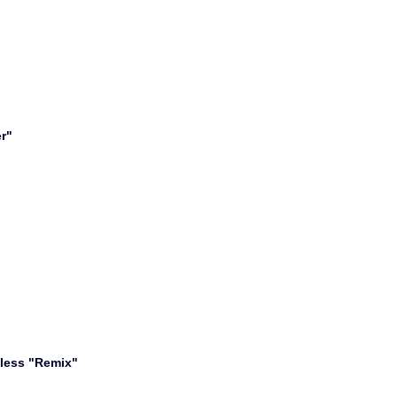
er"
eless "Remix"