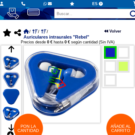
ES
Volver
Auriculares intraurales "Rebel"
Precios desde
0 €
hasta
0 €
según cantidad (Sin IVA)
PON LA
AÑADE AL
CANTIDAD
CARRITO