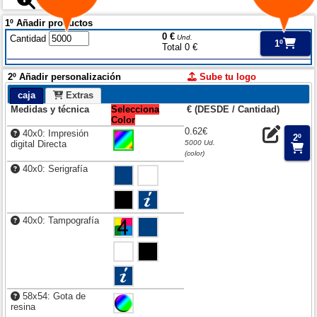
1º Añadir productos
0 €
Cantidad
Und.
1º
Total 0 €
2º Añadir personalización
Sube tu logo
caja
Extras
Medidas y técnica
Selecciona
€ (DESDE / Cantidad)
Color
0.62€
40x0: Impresión
2º
digital Directa
5000 Ud.
(color)
40x0: Serigrafía
40x0: Tampografía
58x54: Gota de
resina