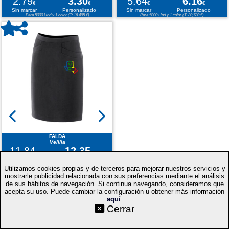
2.79
3.30
5.64
6.16
€
€
€
€
Sin marcar
Personalizado
Sin marcar
Personalizado
Para 5000 Und y 1 color (T: 16,495 €)
Para 5000 Und y 1 color (T: 30,780 €)
FALDA
Velilla
11.84
12.35
€
€
Sin marcar
Personalizado
Para 5000 Und y 1 color (T: 61,740 €)
Utilizamos cookies propias y de terceros para mejorar nuestros servicios y
mostrarle publicidad relacionada con sus preferencias mediante el análisis
de sus hábitos de navegación. Si continua navegando, consideramos que
acepta su uso. Puede cambiar la configuración u obtener más información
aquí
.
©SetYourLogo |
|
|
|
Contacto
Condiciones generales
Cookies
Proceso
Cerrar
|
de compra
Mapa web
|
|
|
Técnicas
Regalos promocionales
Merchandising publicitario
Selecciona idioma: ES
v.PC