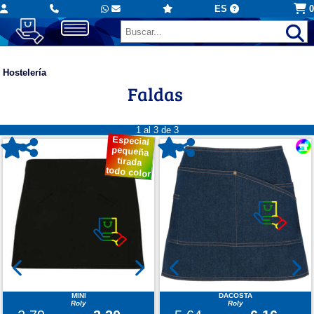
ES
0
Hostelería
Faldas
1 al 3 de 3
Especial
pequeña
tirada
todo color
MINI
DACOSTA
Roly
Roly