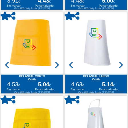
3.91
4.43
4.48
5.00
€
€
€
€
Sin marcar
Personalizado
Sin marcar
Personalizado
Para 5000 Und y 1 color (T: 22,125 €)
Para 5000 Und y 1 color (T: 24,985 €)
DELANTAL CORTO
DELANTAL LARGO
Velilla
Velilla
4.53
5.04
4.63
5.14
€
€
€
€
Sin marcar
Personalizado
Sin marcar
Personalizado
Para 5000 Und y 1 color (T: 25,200 €)
Para 5000 Und y 1 color (T: 25,695 €)