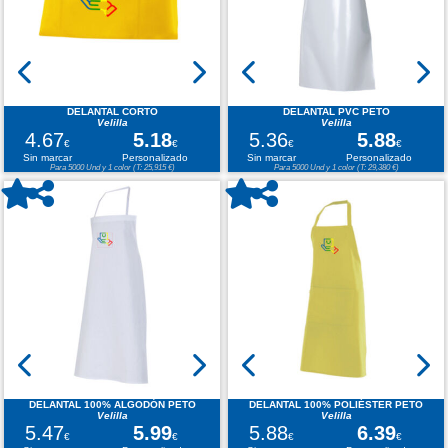
DELANTAL CORTO
DELANTAL PVC PETO
Velilla
Velilla
4.67
5.18
5.36
5.88
€
€
€
€
Sin marcar
Personalizado
Sin marcar
Personalizado
Para 5000 Und y 1 color (T: 25,915 €)
Para 5000 Und y 1 color (T: 29,380 €)
DELANTAL 100% ALGODÓN PETO
DELANTAL 100% POLIÉSTER PETO
Velilla
Velilla
5.47
5.99
5.88
6.39
€
€
€
€