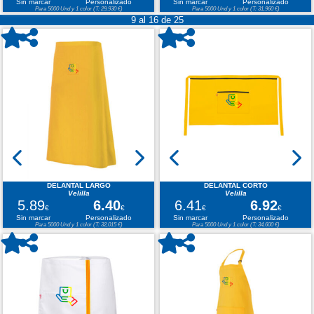
Sin marcar
Personalizado
Sin marcar
Personalizado
Para 5000 Und y 1 color (T: 29,930 €)
Para 5000 Und y 1 color (T: 31,960 €)
9 al 16 de 25
DELANTAL LARGO
DELANTAL CORTO
Velilla
Velilla
5.89
6.40
6.41
6.92
€
€
€
€
Sin marcar
Personalizado
Sin marcar
Personalizado
Para 5000 Und y 1 color (T: 32,015 €)
Para 5000 Und y 1 color (T: 34,600 €)