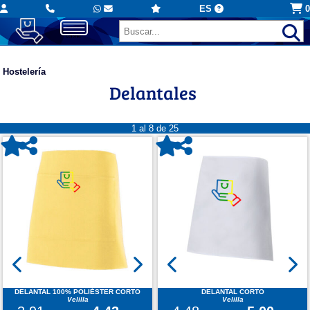
ES
0
Hostelería
Delantales
1 al 8 de 25
DELANTAL 100% POLIÉSTER CORTO
DELANTAL CORTO
Velilla
Velilla