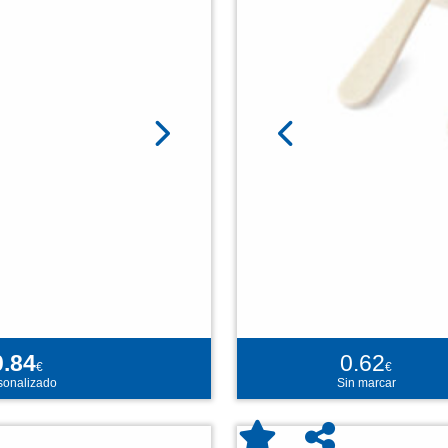
0.84
0.62
€
€
sonalizado
Sin marcar