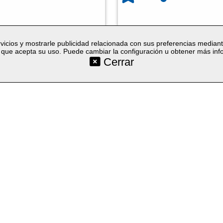
vicios y mostrarle publicidad relacionada con sus preferencias median
que acepta su uso. Puede cambiar la configuración u obtener más in
Cerrar
©SetYourLogo |
|
|
|
Contacto
Condiciones generales
Cookies
Proceso de 
|
|
|
Seleccion
Técnicas
Regalos promocionales
Merchandising publicitario