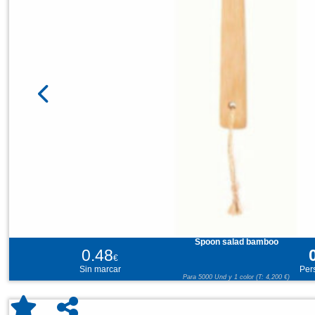
Spoon salad bamboo
0.48
€
Sin marcar
Per
Para 5000 Und y 1 color (T: 4,200 €)