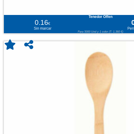
Tenedor Offen
0.16
€
Sin marcar
Per
Para 5000 Und y 1 color (T: 1,360 €)