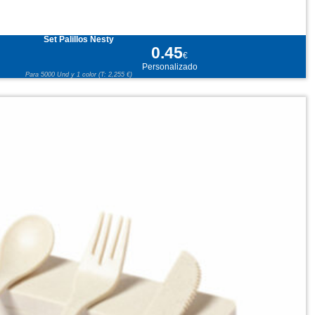
Set Palillos Nesty
0.45
€
Personalizado
Para 5000 Und y 1 color (T: 2,255 €)