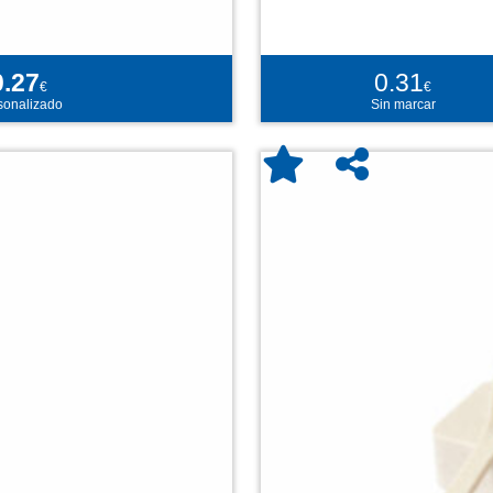
0.27
0.31
€
€
sonalizado
Sin marcar