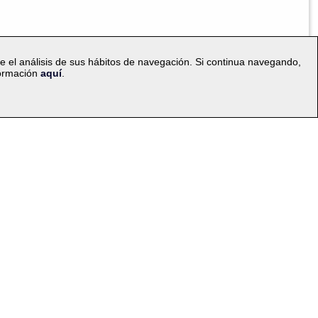
te el análisis de sus hábitos de navegación. Si continua navegando,
formación
aquí
.
|
compra
Mapa web
a idioma: ES
v.PC