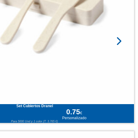
Set Cubiertos Dranel
0.75
€
Personalizado
Para 5000 Und y 1 color (T: 3,765 €)