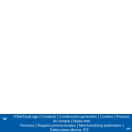
©SetYourLogo |
|
|
|
Contacto
Condiciones generales
Cookies
Proceso
|
de compra
Mapa web
|
|
|
Técnicas
Regalos promocionales
Merchandising publicitario
Selecciona idioma: ES
v.PC