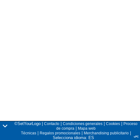
©SetYourLogo |
|
|
|
Contacto
Condiciones generales
Cookies
Proceso
|
de compra
Mapa web
|
|
|
Técnicas
Regalos promocionales
Merchandising publicitario
Selecciona idioma: ES
v.PC