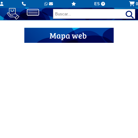
ES
0
Mapa web
Industrial