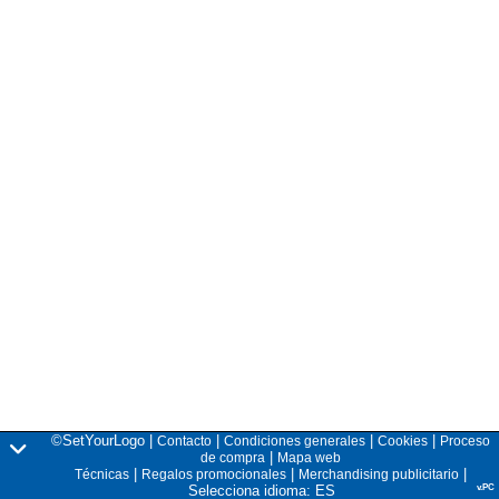
©SetYourLogo |
|
|
|
Contacto
Condiciones generales
Cookies
Proceso
|
de compra
Mapa web
|
|
|
Técnicas
Regalos promocionales
Merchandising publicitario
Selecciona idioma: ES
v.PC