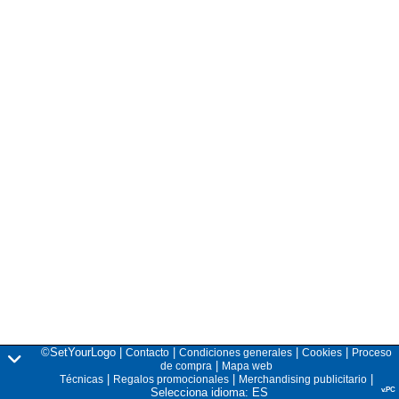
©SetYourLogo |
|
|
|
Contacto
Condiciones generales
Cookies
Proceso
|
de compra
Mapa web
|
|
|
Técnicas
Regalos promocionales
Merchandising publicitario
Selecciona idioma: ES
v.PC