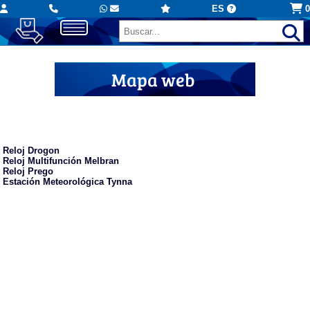
ES
0
Mapa web
Relojes publicitarios
Reloj Drogon
Reloj Multifunción Melbran
Reloj Prego
Estación Meteorológica Tynna