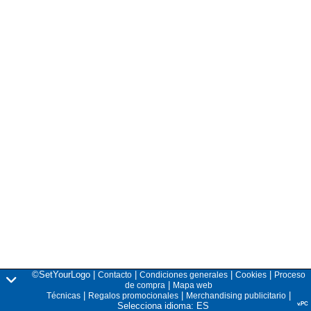
©SetYourLogo |
|
|
|
Contacto
Condiciones generales
Cookies
Proceso
|
de compra
Mapa web
|
|
|
Técnicas
Regalos promocionales
Merchandising publicitario
Selecciona idioma: ES
v.PC