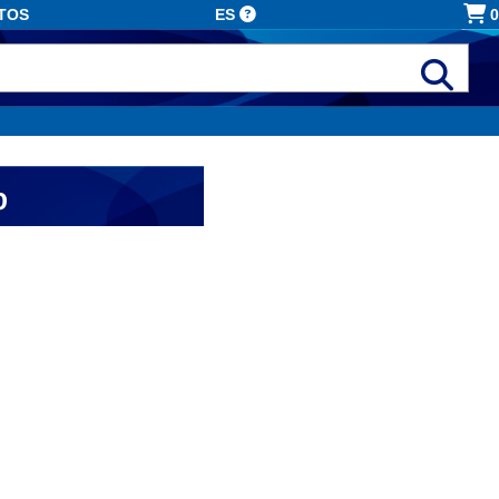
TOS
ES
0
b