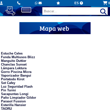
ES
0
Mapa web
Muchos más
Estuche Celes
Funda Multiusos Blizz
Manguito Duttier
Chanclas Sunset
Lámpara Lektura
Gorro Piscina Micra
Vaporizador Bangui
Portatodo Kirot
Set Cafey
Luz Seguridad Flash
Pin Turmi
Sacapuntas Longi
Paño Limpiador Gildor
Parasol Fussion
Esterilla Hansier
TAORU