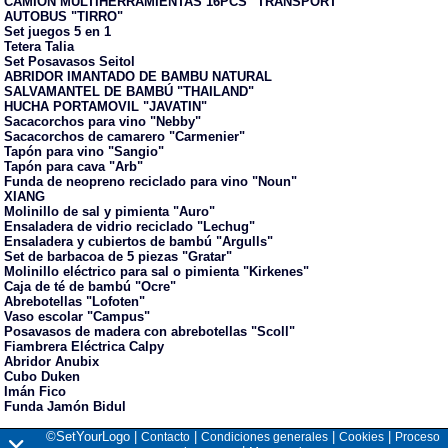
CAMION MULTIHERRAMIENTAS 16PCS "TRANSPORT"
AUTOBUS "TIRRO"
Set juegos 5 en 1
Tetera Talia
Set Posavasos Seitol
ABRIDOR IMANTADO DE BAMBU NATURAL
SALVAMANTEL DE BAMBÚ "THAILAND"
HUCHA PORTAMOVIL "JAVATIN"
Sacacorchos para vino "Nebby"
Sacacorchos de camarero "Carmenier"
Tapón para vino "Sangio"
Tapón para cava "Arb"
Funda de neopreno reciclado para vino "Noun"
XIANG
Molinillo de sal y pimienta "Auro"
Ensaladera de vidrio reciclado "Lechug"
Ensaladera y cubiertos de bambú "Argulls"
Set de barbacoa de 5 piezas "Gratar"
Molinillo eléctrico para sal o pimienta "Kirkenes"
Caja de té de bambú "Ocre"
Abrebotellas "Lofoten"
Vaso escolar "Campus"
Posavasos de madera con abrebotellas "Scoll"
Fiambrera Eléctrica Calpy
Abridor Anubix
Cubo Duken
Imán Fico
Funda Jamón Bidul
©SetYourLogo |
|
|
|
Contacto
Condiciones generales
Cookies
Proceso