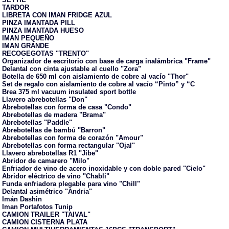
TARDOR
LIBRETA CON IMAN FRIDGE AZUL
PINZA IMANTADA PILL
PINZA IMANTADA HUESO
IMAN PEQUEÑO
IMAN GRANDE
RECOGEGOTAS "TRENTO"
Organizador de escritorio con base de carga inalámbrica "Frame"
Delantal con cinta ajustable al cuello "Zora"
Botella de 650 ml con aislamiento de cobre al vacío "Thor"
Set de regalo con aislamiento de cobre al vacío “Pinto” y “C
Brea 375 ml vacuum insulated sport bottle
Llavero abrebotellas "Don"
Abrebotellas con forma de casa "Condo"
Abrebotellas de madera "Brama"
Abrebotellas "Paddle"
Abrebotellas de bambú "Barron"
Abrebotellas con forma de corazón "Amour"
Abrebotellas con forma rectangular "Ojal"
Llavero abrebotellas R1 "Jibe"
Abridor de camarero "Milo"
Enfriador de vino de acero inoxidable y con doble pared "Cielo"
Abridor eléctrico de vino "Chabli"
Funda enfriadora plegable para vino "Chill"
Delantal asimétrico "Andria"
Imán Dashin
Iman Portafotos Tunip
CAMION TRAILER "TAIVAL"
CAMION CISTERNA PLATA