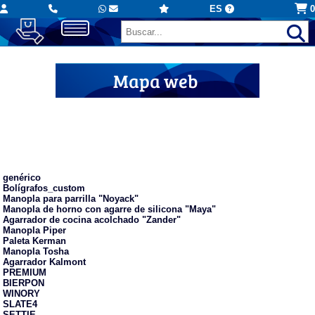
ES
0
Mapa web
Utensilios de cocina y hogar
personalizados
genérico
Bolígrafos_custom
Manopla para parrilla "Noyack"
Manopla de horno con agarre de silicona "Maya"
Agarrador de cocina acolchado "Zander"
Manopla Piper
Paleta Kerman
Manopla Tosha
Agarrador Kalmont
PREMIUM
BIERPON
WINORY
SLATE4
SETTIE