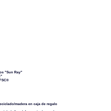
dos "Sun Ray"
n"
 FSC®
reciclado/madera en caja de regalo