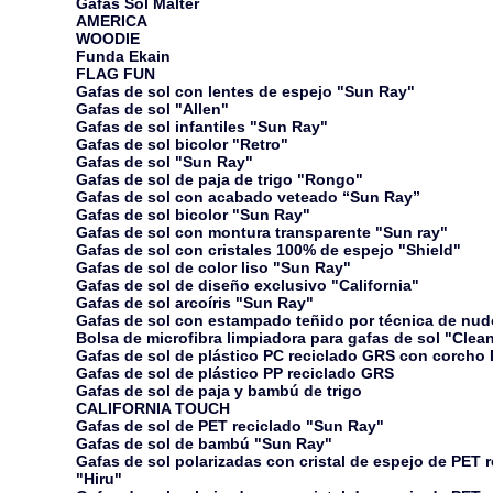
Gafas Sol Malter
AMERICA
WOODIE
Funda Ekain
FLAG FUN
Gafas de sol con lentes de espejo "Sun Ray"
Gafas de sol "Allen"
Gafas de sol infantiles "Sun Ray"
Gafas de sol bicolor "Retro"
Gafas de sol "Sun Ray"
Gafas de sol de paja de trigo "Rongo"
Gafas de sol con acabado veteado “Sun Ray”
Gafas de sol bicolor "Sun Ray"
Gafas de sol con montura transparente "Sun ray"
Gafas de sol con cristales 100% de espejo "Shield"
Gafas de sol de color liso "Sun Ray"
Gafas de sol de diseño exclusivo "California"
Gafas de sol arcoíris "Sun Ray"
Gafas de sol con estampado teñido por técnica de nu
Bolsa de microfibra limpiadora para gafas de sol "Clea
Gafas de sol de plástico PC reciclado GRS con corcho
Gafas de sol de plástico PP reciclado GRS
Gafas de sol de paja y bambú de trigo
CALIFORNIA TOUCH
Gafas de sol de PET reciclado "Sun Ray"
Gafas de sol de bambú "Sun Ray"
Gafas de sol polarizadas con cristal de espejo de PET 
"Hiru"