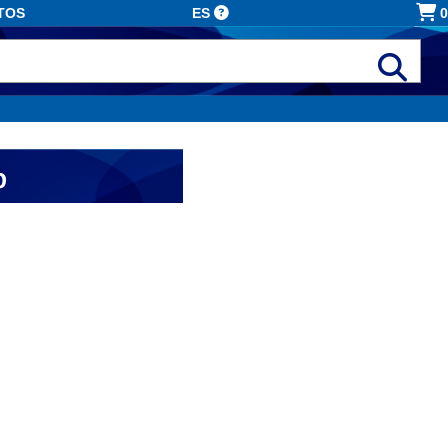
TOS
ES
0
b
icitarias