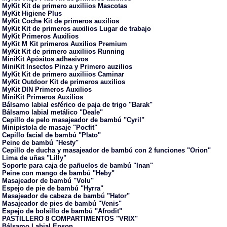
MyKit Kit de primero auxiliios Mascotas
MyKit Higiene Plus
MyKit Coche Kit de primeros auxilios
MyKit Kit de primeros auxilios Lugar de trabajo
MyKit Primeros Auxilios
MyKit M Kit primeros Auxilios Premium
MyKit Kit de primero auxiliios Running
MiniKit Apósitos adhesivos
MiniKit Insectos Pinza y Primero auzilios
MyKit Kit de primero auxiliios Caminar
MyKit Outdoor Kit de primeros auxilios
MyKit DIN Primeros Auxilios
MiniKit Primeros Auxilios
Bálsamo labial esférico de paja de trigo "Barak"
Bálsamo labial metálico "Deale"
Cepillo de pelo masajeador de bambú "Cyril"
Minipistola de masaje "Pocfit"
Cepillo facial de bambú "Plato"
Peine de bambú "Hesty"
Cepillo de ducha y masajeador de bambú con 2 funciones "Orion"
Lima de uñas "Lilly"
Soporte para caja de pañuelos de bambú "Inan"
Peine con mango de bambú "Heby"
Masajeador de bambú "Volu"
Espejo de pie de bambú "Hyrra"
Masajeador de cabeza de bambú "Hator"
Masajeador de pies de bambú "Venis"
Espejo de bolsillo de bambú "Afrodit"
PASTILLERO 8 COMPARTIMENTOS "VRIX"
Bálsamo Labial Epson