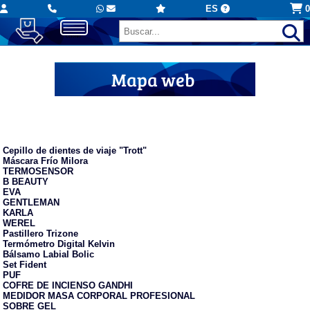
ES
0
Mapa web
Regalos para farmacias
Cepillo de dientes de viaje "Trott"
Máscara Frío Milora
TERMOSENSOR
B BEAUTY
EVA
GENTLEMAN
KARLA
WEREL
Pastillero Trizone
Termómetro Digital Kelvin
Bálsamo Labial Bolic
Set Fident
PUF
COFRE DE INCIENSO GANDHI
MEDIDOR MASA CORPORAL PROFESIONAL
SOBRE GEL