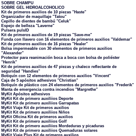
SOBRE CHAMPU
SOBRE GEL HIDROALCOHOLICO
Kit de primeros auxilios de 10 piezas "Haste"
Organizador de maquillaje "Tatou"
Cepillo de dientes de bambú "Celuk"
Espejo de belleza "Laverne"
Pulsera pulsID
Kit de primeros auxilios de 19 piezas "Save-me"
Funda con llavero con 16 elementos de primeros auxilios "Valdemar"
Kit de primeros auxilios de 16 piezas "Healer"
Bolsa impermeable con 30 elementos de primeros auxilios
"Alexander"
Protector para reanimación boca a boca con bolsa de poliéster
"Henrik"
Kit de primeros auxilios de 47 piezas y chaleco reflectante de
seguridad "Handies"
Botiquín con 12 elementos de primeros auxilios "Vincent"
Caja de 5 apósitos adhesivos "Christian"
Botiquín de plástico con 24 elementos de primeros auxilios "Frederik"
Manta de emergencia contra incendios "Margrethe"
MyKit Apósitos adhesivos
MyKit Kit de primero auxiliios Deporte
MyKit Kit de primero auxiliios Garrapatas
MyKit Viaje Kit de primeros auxilios
MyKit Kit de primero auxiliios Niños
MyKit Oficina Kit de primeros auxilios
MyKit Kit de primero auxiliios Golf
MyKit Kit de primero auxiliios Mordeduras y picaduras
MyKit Kit de primero auxiliios Quemaduras solares
MyKit Viaje Plus Kit de primeros auxilios