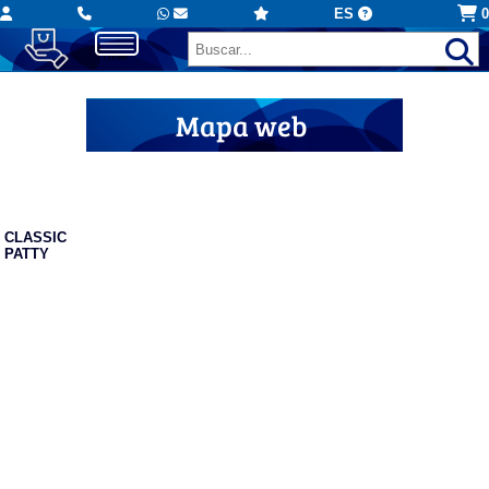
ES
0
Mapa web
Faldas personalizadas
CLASSIC
PATTY