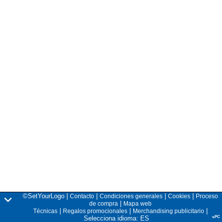
©SetYourLogo |
|
|
|
Contacto
Condiciones generales
Cookies
Proceso
|
de compra
Mapa web
|
|
|
Técnicas
Regalos promocionales
Merchandising publicitario
Selecciona idioma: ES
v.PC