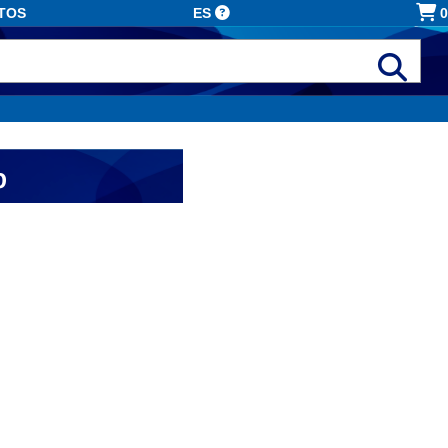
TOS
ES
0
b
alizados