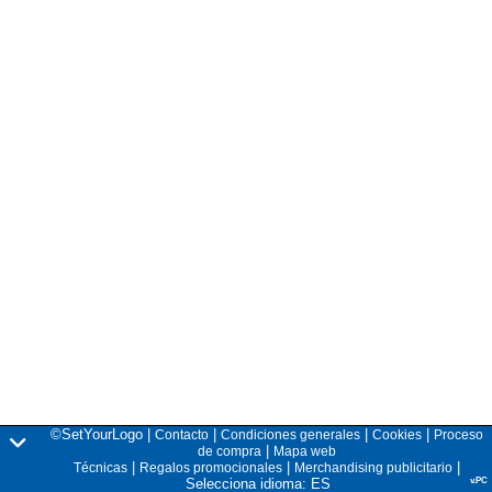
©SetYourLogo |
|
|
|
Contacto
Condiciones generales
Cookies
Proceso
|
de compra
Mapa web
|
|
|
Técnicas
Regalos promocionales
Merchandising publicitario
Selecciona idioma: ES
v.PC