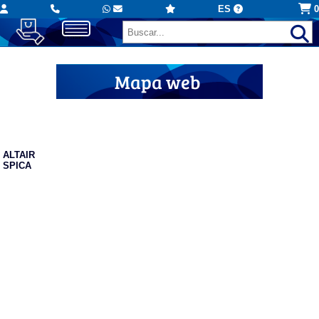
ES
0
Mapa web
Cazadoras
ALTAIR
SPICA