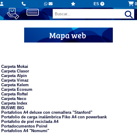
ES
0
Mapa web
Carpetas personalizadas
Carpeta Mokai
Carpeta Clasor
Carpeta Alpin
Carpeta Vimaz
Carpeta Kelem
Carpeta Ecosum
Carpeta Roftel
Carpeta Neco
Carpeta Index
BUSWE BIG
Portafolios A4 deluxe con cremallera "Stanford"
Portafolio de carga inalámbrica Fiko A4 con powerbank
Portafolio de piel reciclada A4
Portadocumentos Poirel
Portafolios A4 "Nomumi"