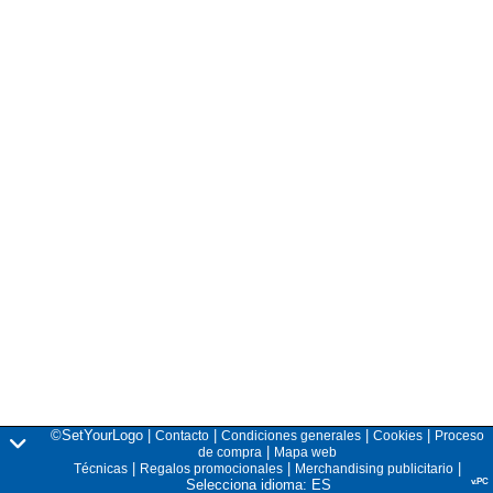
©SetYourLogo |
|
|
|
Contacto
Condiciones generales
Cookies
Proceso
|
de compra
Mapa web
|
|
|
Técnicas
Regalos promocionales
Merchandising publicitario
Selecciona idioma: ES
v.PC