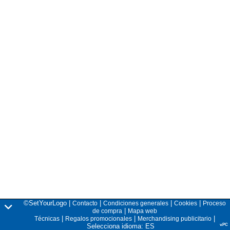
©SetYourLogo |
|
|
|
Contacto
Condiciones generales
Cookies
Proceso
|
de compra
Mapa web
|
|
|
Técnicas
Regalos promocionales
Merchandising publicitario
Selecciona idioma: ES
v.PC