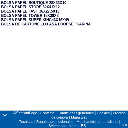
BOLSA PAPEL BOUTIQUE 28X33X10
BOLSA PAPEL STORE 32X41X12
BOLSA PAPEL FAST 36X27,5X19
BOLSA PAPEL TOWER 18X39X8
BOLSA PAPEL SUPER KING46X16X49
BOLSA DE CARTONCILLO ASA LOOPSE "KARINA"
©SetYourLogo |
|
|
|
Contacto
Condiciones generales
Cookies
Proceso
|
de compra
Mapa web
|
|
|
Técnicas
Regalos promocionales
Merchandising publicitario
Selecciona idioma: ES
v.PC