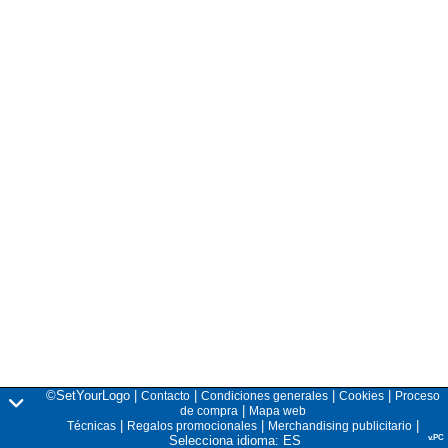
©SetYourLogo |
|
|
|
Contacto
Condiciones generales
Cookies
Proceso
|
de compra
Mapa web
|
|
|
Técnicas
Regalos promocionales
Merchandising publicitario
Selecciona idioma: ES
v.PC