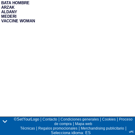
BATA HOMBRE
ARZAK
ALDANY
MEDERI
VACCINE WOMAN
©SetYourLogo |
|
|
|
Contacto
Condiciones generales
Cookies
Proceso
|
de compra
Mapa web
|
|
|
Técnicas
Regalos promocionales
Merchandising publicitario
Selecciona idioma: ES
v.PC