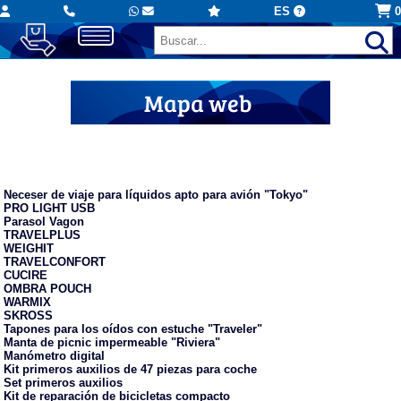
ES
0
Mapa web
Viajes-Conducción
Neceser de viaje para líquidos apto para avión "Tokyo"
PRO LIGHT USB
Parasol Vagon
TRAVELPLUS
WEIGHIT
TRAVELCONFORT
CUCIRE
OMBRA POUCH
WARMIX
SKROSS
Tapones para los oídos con estuche "Traveler"
Manta de picnic impermeable "Riviera"
Manómetro digital
Kit primeros auxilios de 47 piezas para coche
Set primeros auxilios
Kit de reparación de bicicletas compacto