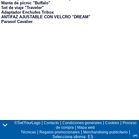
Manta de pícnic "Buffalo"
Set de viaje "Traveler"
Adaptador Enchufes Tribox
ANTIFAZ AJUSTABLE CON VELCRO "DREAM"
Parasol Cavalier
©SetYourLogo |
|
|
|
Contacto
Condiciones generales
Cookies
Proceso
|
de compra
Mapa web
|
|
|
Técnicas
Regalos promocionales
Merchandising publicitario
Selecciona idioma: ES
v.PC