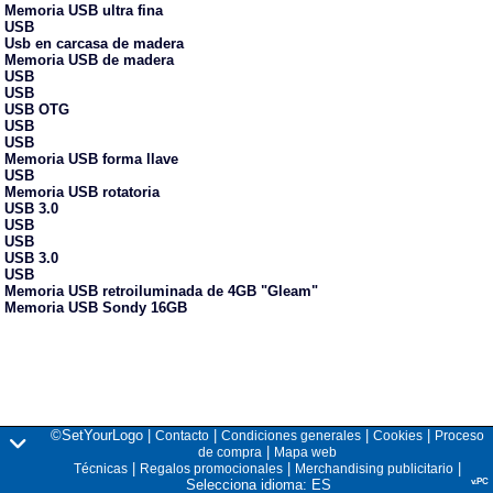
Memoria USB ultra fina
USB
Usb en carcasa de madera
Memoria USB de madera
USB
USB
USB OTG
USB
USB
Memoria USB forma llave
USB
Memoria USB rotatoria
USB 3.0
USB
USB
USB 3.0
USB
Memoria USB retroiluminada de 4GB "Gleam"
Memoria USB Sondy 16GB
©SetYourLogo |
|
|
|
Contacto
Condiciones generales
Cookies
Proceso
|
de compra
Mapa web
|
|
|
Técnicas
Regalos promocionales
Merchandising publicitario
Selecciona idioma: ES
v.PC