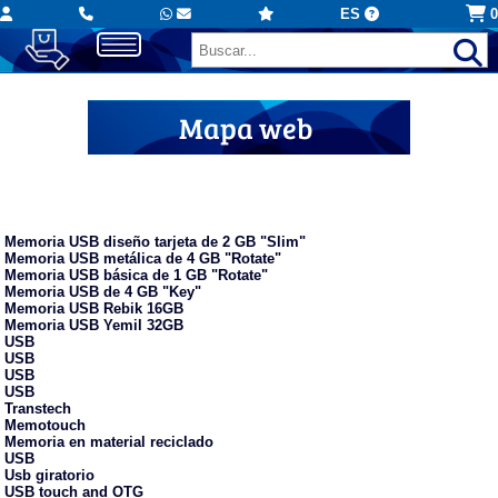
ES
0
Mapa web
USB personalizados
Memoria USB diseño tarjeta de 2 GB "Slim"
Memoria USB metálica de 4 GB "Rotate"
Memoria USB básica de 1 GB "Rotate"
Memoria USB de 4 GB "Key"
Memoria USB Rebik 16GB
Memoria USB Yemil 32GB
USB
USB
USB
USB
Transtech
Memotouch
Memoria en material reciclado
USB
Usb giratorio
USB touch and OTG