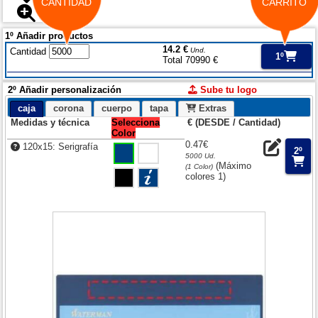
CANTIDAD
CARRITO
1º Añadir productos
14.2 €
Cantidad
Und.
1º
Total 70990 €
2º Añadir personalización
Sube tu logo
caja
corona
cuerpo
tapa
Extras
Medidas y técnica
Selecciona
€ (DESDE / Cantidad)
Color
0.47€
120x15: Serigrafía
2º
5000 Ud.
(Máximo
(1 Color)
colores 1)