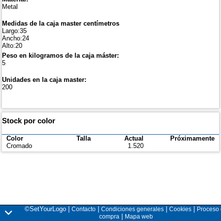
Metal
Medidas de la caja master centímetros
Largo:35
Ancho:24
Alto:20
Peso en kilogramos de la caja máster:
5
Unidades en la caja master:
200
Stock por color
Color
Talla
Actual
Próximamente
Cromado
1.520
©SetYourLogo |
|
|
|
Contacto
Condiciones generales
Cookies
Proceso
|
compra
Mapa web