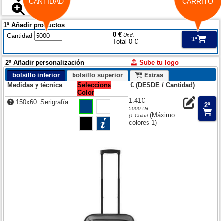
CANTIDAD
CARRITO
1º Añadir productos
0 €
Cantidad
Und.
1º
Total 0 €
2º Añadir personalización
Sube tu logo
bolsillo inferior
bolsillo superior
Extras
Medidas y técnica
Selecciona
€ (DESDE / Cantidad)
Color
1.41€
150x60: Serigrafía
2º
5000 Ud.
(Máximo
(1 Color)
colores 1)