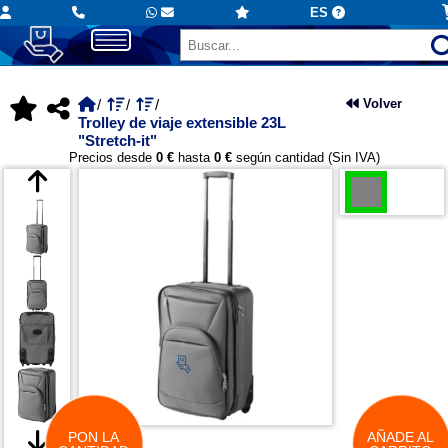
ES
Volver
Trolley de viaje extensible 23L
"Stretch-it"
Precios desde
0 €
hasta
0 €
según cantidad (Sin IVA)
PON LA
AÑADE AL