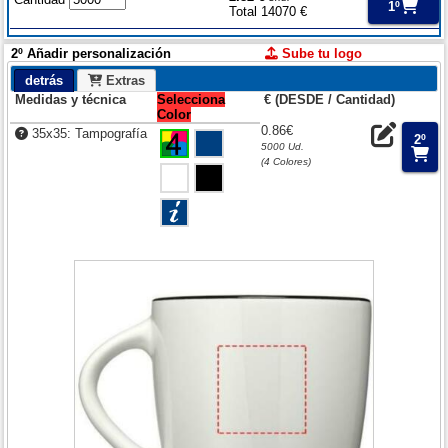
1º
Total 14070 €
2º Añadir personalización
Sube tu logo
detrás
Extras
Medidas y técnica
Selecciona
€ (DESDE / Cantidad)
Color
0.86€
35x35: Tampografía
2º
5000 Ud.
(4 Colores)