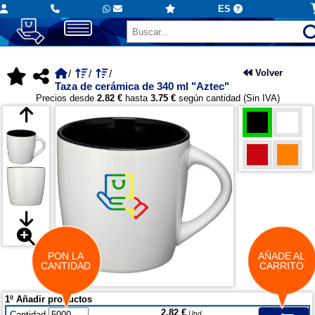
ES
Volver
Taza de cerámica de 340 ml "Aztec"
Precios desde
2.82 €
hasta
3.75 €
según cantidad (Sin IVA)
PON LA
AÑADE AL
CANTIDAD
CARRITO
1º Añadir productos
2.82 €
Cantidad
Und.