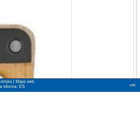
|
compra
Mapa web
a idioma: ES
v.PC