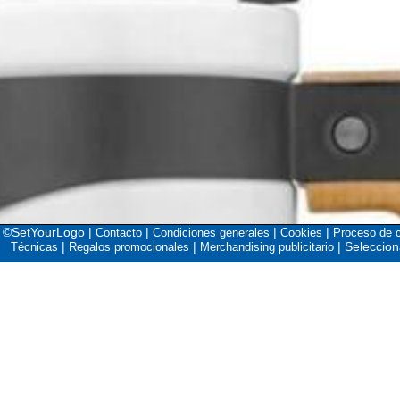
©SetYourLogo |
|
|
|
Contacto
Condiciones generales
Cookies
Proceso de 
|
|
|
Seleccion
Técnicas
Regalos promocionales
Merchandising publicitario