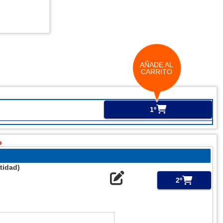
AÑADE AL
CARRITO
1º
o
tidad)
2º