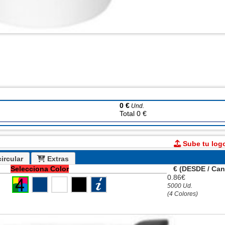
0 €
Und.
Total 0 €
Sube tu log
ircular
Extras
Selecciona Color
€ (DESDE / Can
0.86€
5000 Ud.
(4 Colores)