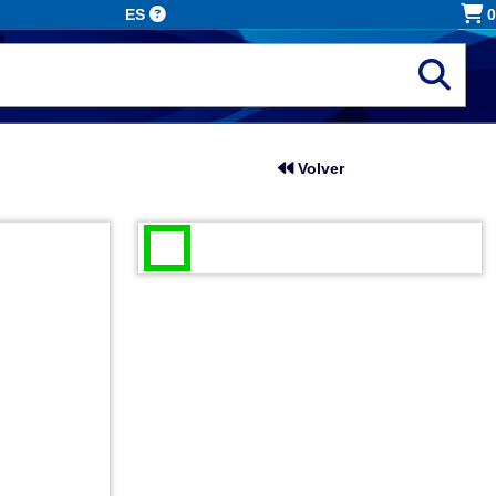
ES
0
Volver