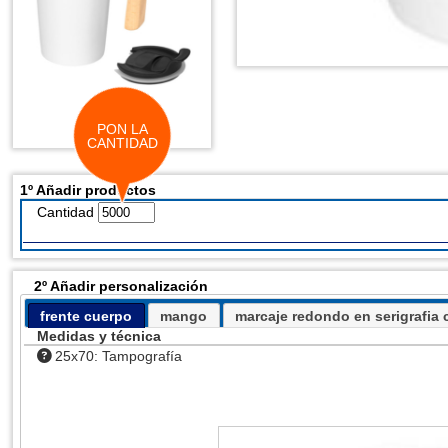
PON LA
CANTIDAD
1º Añadir productos
Cantidad
2º Añadir personalización
frente cuerpo
mango
marcaje redondo en serigrafia c
Medidas y técnica
25x70: Tampografía