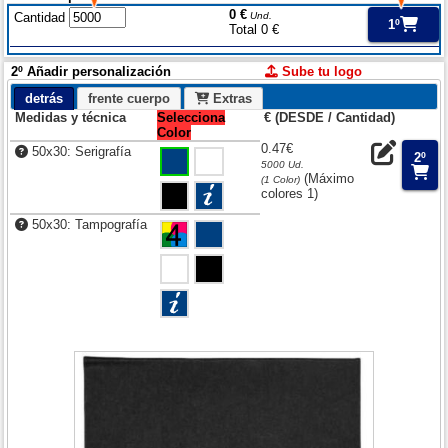
0 €
Cantidad
Und.
1º
Total 0 €
2º Añadir personalización
Sube tu logo
detrás
frente cuerpo
Extras
Medidas y técnica
Selecciona
€ (DESDE / Cantidad)
Color
0.47€
50x30: Serigrafía
2º
5000 Ud.
(Máximo
(1 Color)
colores 1)
50x30: Tampografía