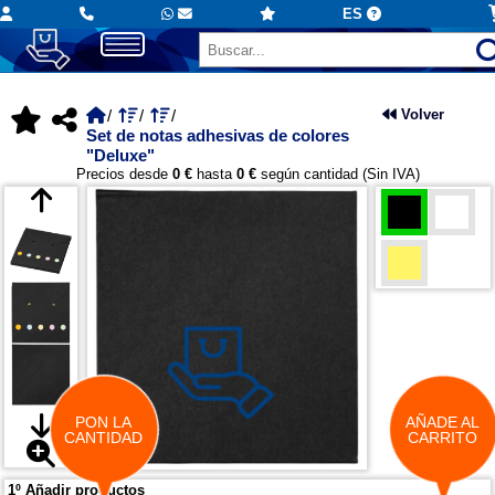
ES
Volver
Set de notas adhesivas de colores
"Deluxe"
Precios desde
0 €
hasta
0 €
según cantidad (Sin IVA)
PON LA
AÑADE AL
CANTIDAD
CARRITO
1º Añadir productos