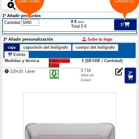
CANTIDAD
CARRITO
1º Añadir productos
0 €
Cantidad
Und.
1º
Total 0 €
2º Añadir personalización
Sube tu logo
caja
capuchón del bolígrafo
cuerpo del bolígrafo
Extras
Medidas y técnica
Selecciona
€ (DESDE / Cantidad)
Color
0.71€
110x10: Láser
2º
5000 Ud.
(Láser)