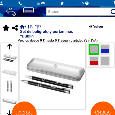
ES
Volver
Set de bolígrafo y portaminas
"Dublin"
Precios desde
0 €
hasta
0 €
según cantidad (Sin IVA)
PON LA
AÑADE AL