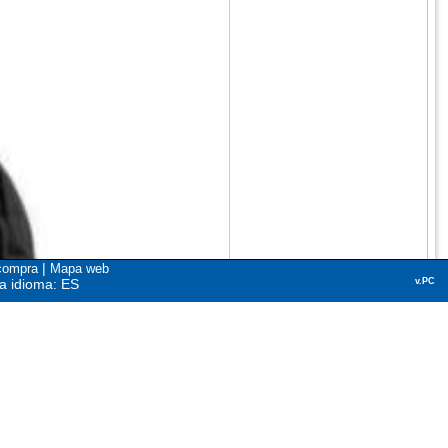
|
compra
Mapa web
a idioma: ES
v.PC