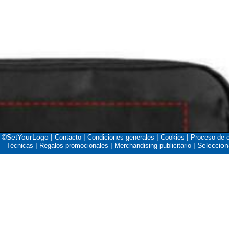
©SetYourLogo |
|
|
|
Contacto
Condiciones generales
Cookies
Proceso de 
|
|
|
Seleccion
Técnicas
Regalos promocionales
Merchandising publicitario