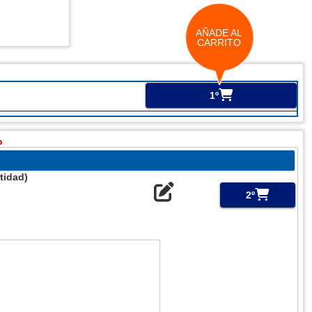
AÑADE AL
CARRITO
1º
o
tidad)
2º